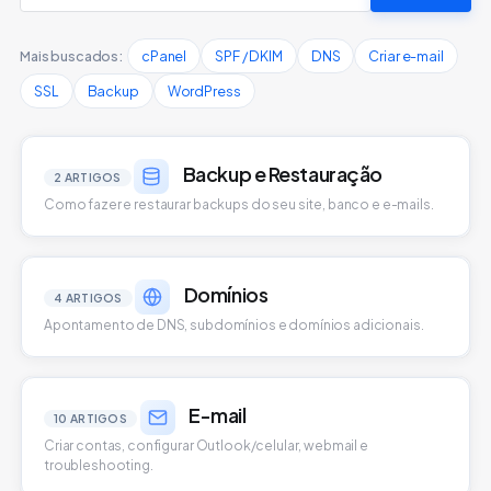
Mais buscados:
cPanel
SPF / DKIM
DNS
Criar e-mail
SSL
Backup
WordPress
Backup e Restauração
2 ARTIGOS
Como fazer e restaurar backups do seu site, banco e e-mails.
Domínios
4 ARTIGOS
Apontamento de DNS, subdomínios e domínios adicionais.
E-mail
10 ARTIGOS
Criar contas, configurar Outlook/celular, webmail e
troubleshooting.