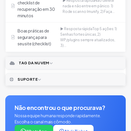
▶ Resposta rápidaNão delete
checklist de
nada e não entre em pânico. 1)
recuperação em 30
Rode scan no Imunify, 2) Faça...
minutos
▶ Resposta rápidaTop 5 ações: 1)
Boas práticas de
Senhas fortes únicas, 2)
segurança para
WP/plugins sempre atualizados,
seu site (checklist)
3)...
TAG DA NUVEM
SUPORTE
Não encontrou o que procurava?
Nossa equipe humana responde rapidamente.
Escolha o canal mais cômodo.