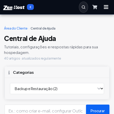
Área do Cliente
›
Central de Ajuda
Central de Ajuda
Tutoriais, configurações e respostas rápidas para sua
hospedagem.
40 artigos · atualizados regularmente
Categorias
Procurar