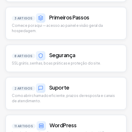
Primeiros Passos
3 ARTIGOS
Comece por aqui — acesso ao painel e visão geral da
hospedagem.
Segurança
8 ARTIGOS
SSL grátis, senhas, boas práticas e proteção do site.
Suporte
2 ARTIGOS
Como abrir chamado eficiente, prazos de resposta e canais
de atendimento.
WordPress
11 ARTIGOS