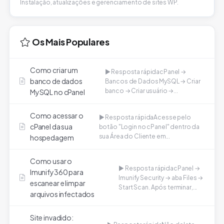
Instalação, atualizações e gerenciamento de sites WP.
Os Mais Populares
Como criar um
▶ Resposta rápidacPanel →
banco de dados
Bancos de Dados MySQL → Criar
banco → Criar usuário →...
MySQL no cPanel
Como acessar o
▶ Resposta rápidaAcesse pelo
cPanel da sua
botão "Login no cPanel" dentro da
sua Área do Cliente em...
hospedagem
Como usar o
▶ Resposta rápidacPanel →
Imunify360 para
Imunify Security → aba Files →
escanear e limpar
Start Scan. Após terminar,...
arquivos infectados
Site invadido: