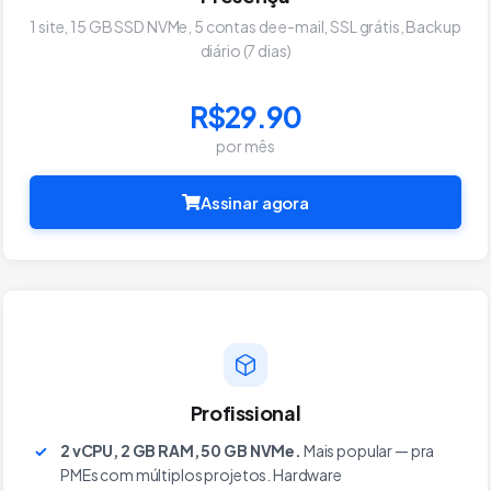
1 site, 15 GB SSD NVMe, 5 contas de e-mail, SSL grátis, Backup
diário (7 dias)
R$29.90
por mês
Assinar agora
Profissional
2 vCPU, 2 GB RAM, 50 GB NVMe.
Mais popular — pra
PMEs com múltiplos projetos. Hardware