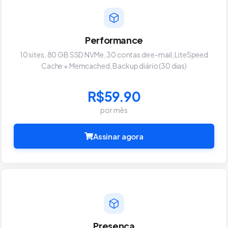
Performance
10 sites, 80 GB SSD NVMe, 30 contas de e-mail, LiteSpeed
Cache + Memcached, Backup diário (30 dias)
R$59.90
por mês
Assinar agora
Presença