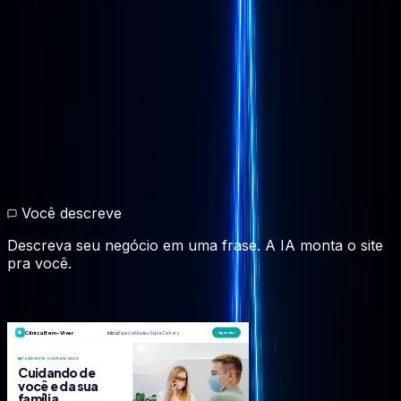
Você descreve
Descreva seu negócio em uma frase. A IA monta o site
pra você.
IA construindo seu site
SITE INSTITUCIONAL