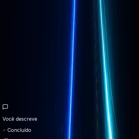
Você descreve
Concluído