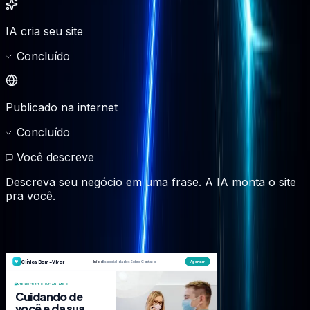
IA cria seu site
Concluído
Publicado na internet
Concluído
Você descreve
Descreva seu negócio em uma frase. A IA monta o site
pra você.
Exemplos que a IA cria
role para ver →
SITE INSTITUCIONAL