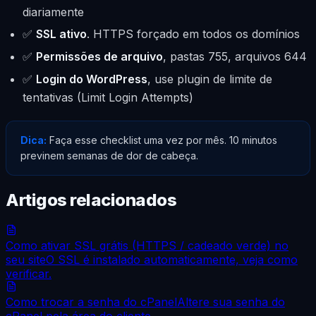
diariamente
✅
SSL ativo
. HTTPS forçado em todos os domínios
✅
Permissões de arquivo
, pastas 755, arquivos 644
✅
Login do WordPress
, use plugin de limite de
tentativas (Limit Login Attempts)
Dica:
Faça esse checklist uma vez por mês. 10 minutos
previnem semanas de dor de cabeça.
Artigos relacionados
Como ativar SSL grátis (HTTPS / cadeado verde) no
seu site
O SSL é instalado automaticamente, veja como
verificar.
Como trocar a senha do cPanel
Altere sua senha do
cPanel pela área do cliente.