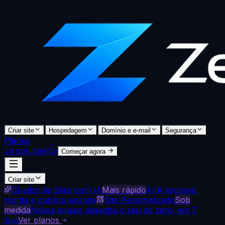
Criar site
Hospedagem
Domínio e e-mail
Segurança
Planos
Já sou cliente
Começar agora
Criar site
Criador de Sites com IA
Mais rápido
A IA escreve,
monta e publica seu site
Site Personalizado
Sob
medida
Nossa equipe desenha o seu do zero, em 7
dias
Ver planos