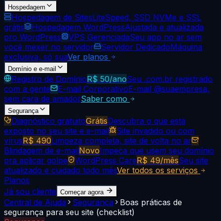
Hospedagem
Hospedagem de Sites
LiteSpeed, SSD NVMe e SSL
grátis
Hospedagem WordPress
Ajustada e atualizada
pro WordPress
VPS Gerenciada
Seu app no ar sem
você mexer no servidor
Servidor Dedicado
Máquina
exclusiva, só sua
Ver planos
Domínio e e-mail
Registro de Domínio
R$ 50/ano
Seu .com.br registrado
com a gente
E-mail Corporativo
E-mail @suaempresa,
sem cara de amador
Saber como
Segurança
Diagnóstico gratuito
Grátis
Descubra o que está
exposto no seu site e e-mail
Site invadido ou com
vírus
R$ 490
Limpeza completa, site de volta no ar
Blindagem de e-mail
Novo
Impeça que usem seu domínio
pra aplicar golpe
WordPress Care
R$ 49/mês
Seu site
atualizado e cuidado todo mês
Ver todos os serviços
Planos
Já sou cliente
Começar agora
Central de Ajuda
Segurança
Boas práticas de
segurança para seu site (checklist)