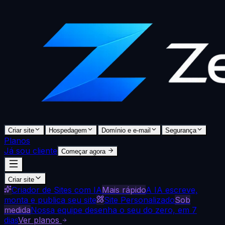
Criar site
Hospedagem
Domínio e e-mail
Segurança
Planos
Já sou cliente
Começar agora
Criar site
Criador de Sites com IA
Mais rápido
A IA escreve,
monta e publica seu site
Site Personalizado
Sob
medida
Nossa equipe desenha o seu do zero, em 7
dias
Ver planos