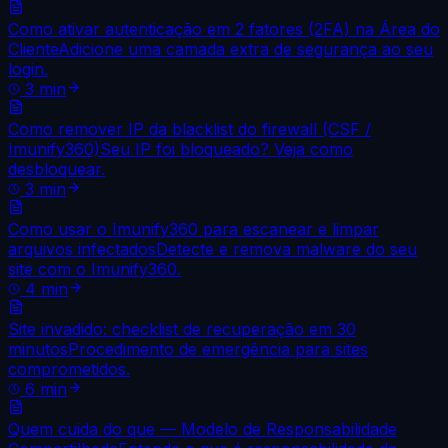
Como ativar autenticação em 2 fatores (2FA) na Área do
Cliente
Adicione uma camada extra de segurança ao seu
login.
3
min
Como remover IP da blacklist do firewall (CSF /
Imunify360)
Seu IP foi bloqueado? Veja como
desbloquear.
3
min
Como usar o Imunify360 para escanear e limpar
arquivos infectados
Detecte e remova malware do seu
site com o Imunify360.
4
min
Site invadido: checklist de recuperação em 30
minutos
Procedimento de emergência para sites
comprometidos.
6
min
Quem cuida do que — Modelo de Responsabilidade