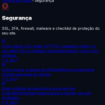
Central de Ajuda
Segurança
Segurança
SSL, 2FA, firewall, malware e checklist de proteção do
seu site.
Como ativar SSL grátis (HTTPS / cadeado verde) no
seu site
O SSL é instalado automaticamente, veja como
verificar.
2
min
Como trocar a senha do cPanel
Altere sua senha do
cPanel pela área do cliente.
2
min
Boas práticas de segurança para seu site
(checklist)
Checklist essencial para manter seu site
protegido.
4
min