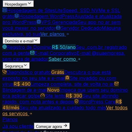
Hospedagem
Hospedagem de Sites
LiteSpeed, SSD NVMe e SSL
grátis
Hospedagem WordPress
Ajustada e atualizada
pro WordPress
VPS Gerenciada
Seu app no ar sem
você mexer no servidor
Servidor Dedicado
Máquina
exclusiva, só sua
Ver planos
Domínio e e-mail
Registro de Domínio
R$ 50/ano
Seu .com.br registrado
com a gente
E-mail Corporativo
E-mail @suaempresa,
sem cara de amador
Saber como
Segurança
Diagnóstico gratuito
Grátis
Descubra o que está
exposto no seu site e e-mail
Site invadido ou com
vírus
R$ 490
Limpeza completa, site de volta no ar
Blindagem de e-mail
Novo
Impeça que usem seu domínio
pra aplicar golpe
Site lento
R$ 390
Seu site abrindo
rápido, com nota antes e depois
WordPress Care
R$
49/mês
Seu site atualizado e cuidado todo mês
Ver todos
os serviços
Planos
Já sou cliente
Começar agora