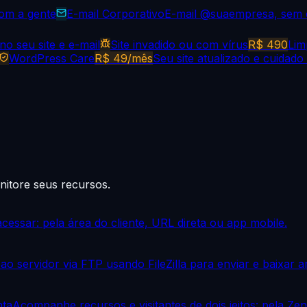
com a gente
E-mail Corporativo
E-mail @suaempresa, sem 
o seu site e e-mail
Site invadido ou com vírus
R$ 490
Lim
WordPress Care
R$ 49/mês
Seu site atualizado e cuidado
nitore seus recursos.
cessar: pela área do cliente, URL direta ou app mobile.
ao servidor via FTP usando FileZilla para enviar e baixar a
nta
Acompanhe recursos e visitantes de dois jeitos: pela Ze