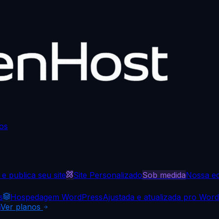
os
e publica seu site
Site Personalizado
Sob medida
Nossa eq
s
Hospedagem WordPress
Ajustada e atualizada pro Wor
a
Ver planos