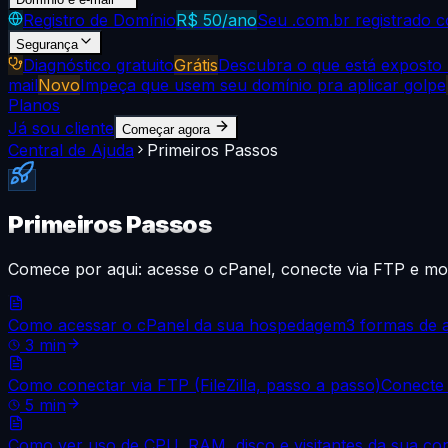
Registro de Domínio
R$ 50/ano
Seu .com.br registrado 
Segurança
Diagnóstico gratuito
Grátis
Descubra o que está exposto n
mail
Novo
Impeça que usem seu domínio pra aplicar golpe
Planos
Já sou cliente
Começar agora
Central de Ajuda
Primeiros Passos
Primeiros Passos
Comece por aqui: acesse o cPanel, conecte via FTP e mo
Como acessar o cPanel da sua hospedagem
3 formas de a
3
min
Como conectar via FTP (FileZilla, passo a passo)
Conecte 
5
min
Como ver uso de CPU, RAM, disco e visitantes da sua co