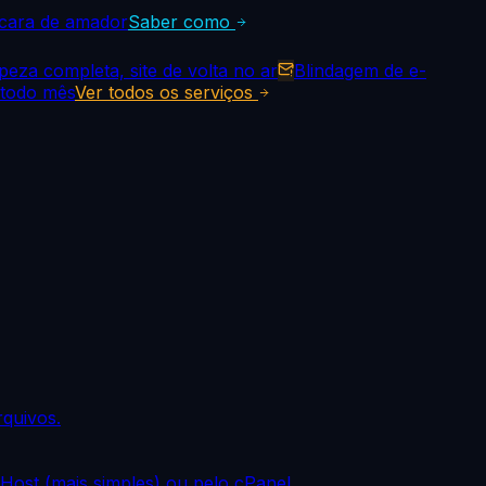
cara de amador
Saber como
peza completa, site de volta no ar
Blindagem de e-
 todo mês
Ver todos os serviços
rquivos.
nHost (mais simples) ou pelo cPanel.