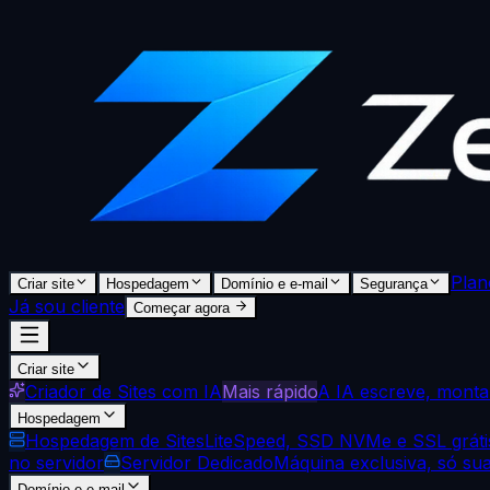
Plan
Criar site
Hospedagem
Domínio e e-mail
Segurança
Já sou cliente
Começar agora
Criar site
Criador de Sites com IA
Mais rápido
A IA escreve, monta 
Hospedagem
Hospedagem de Sites
LiteSpeed, SSD NVMe e SSL gráti
no servidor
Servidor Dedicado
Máquina exclusiva, só su
Domínio e e-mail