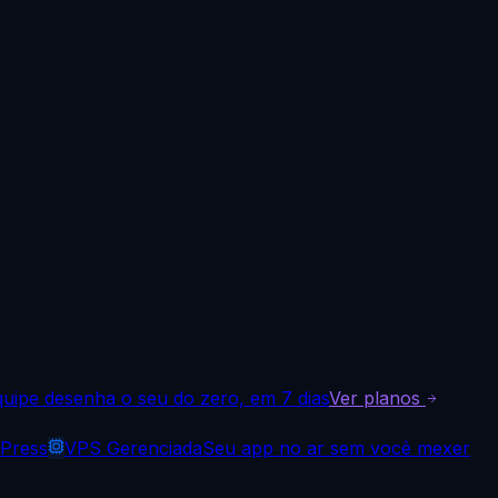
uipe desenha o seu do zero, em 7 dias
Ver planos
dPress
VPS Gerenciada
Seu app no ar sem você mexer