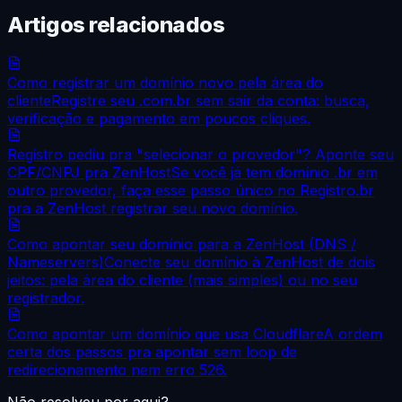
Artigos relacionados
Como registrar um domínio novo pela área do
cliente
Registre seu .com.br sem sair da conta: busca,
verificação e pagamento em poucos cliques.
Registro pediu pra "selecionar o provedor"? Aponte seu
CPF/CNPJ pra ZenHost
Se você já tem domínio .br em
outro provedor, faça esse passo único no Registro.br
pra a ZenHost registrar seu novo domínio.
Como apontar seu domínio para a ZenHost (DNS /
Nameservers)
Conecte seu domínio à ZenHost de dois
jeitos: pela área do cliente (mais simples) ou no seu
registrador.
Como apontar um domínio que usa Cloudflare
A ordem
certa dos passos pra apontar sem loop de
redirecionamento nem erro 526.
Não resolveu por aqui?