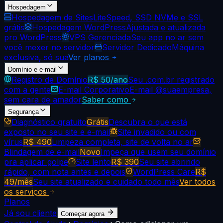
Hospedagem
Hospedagem de Sites
LiteSpeed, SSD NVMe e SSL
grátis
Hospedagem WordPress
Ajustada e atualizada
pro WordPress
VPS Gerenciada
Seu app no ar sem
você mexer no servidor
Servidor Dedicado
Máquina
exclusiva, só sua
Ver planos
Domínio e e-mail
Registro de Domínio
R$ 50/ano
Seu .com.br registrado
com a gente
E-mail Corporativo
E-mail @suaempresa,
sem cara de amador
Saber como
Segurança
Diagnóstico gratuito
Grátis
Descubra o que está
exposto no seu site e e-mail
Site invadido ou com
vírus
R$ 490
Limpeza completa, site de volta no ar
Blindagem de e-mail
Novo
Impeça que usem seu domínio
pra aplicar golpe
Site lento
R$ 390
Seu site abrindo
rápido, com nota antes e depois
WordPress Care
R$
49/mês
Seu site atualizado e cuidado todo mês
Ver todos
os serviços
Planos
Já sou cliente
Começar agora