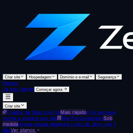
Criar site
Hospedagem
Domínio e e-mail
Segurança
Planos
Já sou cliente
Começar agora
Criar site
Criador de Sites com IA
Mais rápido
A IA escreve,
monta e publica seu site
Site Personalizado
Sob
medida
Nossa equipe desenha o seu do zero, em 7
dias
Ver planos