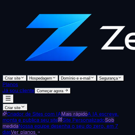
Criar site
Hospedagem
Domínio e e-mail
Segurança
Planos
Já sou cliente
Começar agora
Criar site
Criador de Sites com IA
Mais rápido
A IA escreve,
monta e publica seu site
Site Personalizado
Sob
medida
Nossa equipe desenha o seu do zero, em 7
dias
Ver planos