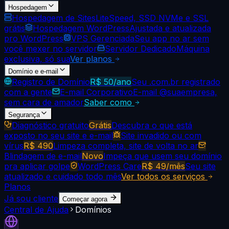
Hospedagem
Hospedagem de Sites
LiteSpeed, SSD NVMe e SSL
grátis
Hospedagem WordPress
Ajustada e atualizada
pro WordPress
VPS Gerenciada
Seu app no ar sem
você mexer no servidor
Servidor Dedicado
Máquina
exclusiva, só sua
Ver planos
Domínio e e-mail
Registro de Domínio
R$ 50/ano
Seu .com.br registrado
com a gente
E-mail Corporativo
E-mail @suaempresa,
sem cara de amador
Saber como
Segurança
Diagnóstico gratuito
Grátis
Descubra o que está
exposto no seu site e e-mail
Site invadido ou com
vírus
R$ 490
Limpeza completa, site de volta no ar
Blindagem de e-mail
Novo
Impeça que usem seu domínio
pra aplicar golpe
WordPress Care
R$ 49/mês
Seu site
atualizado e cuidado todo mês
Ver todos os serviços
Planos
Já sou cliente
Começar agora
Central de Ajuda
Domínios