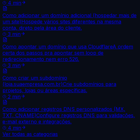
4
min
Como adicionar um domínio adicional (hospedar mais de
um site)
Hospede vários sites diferentes na mesma
conta, direto pela área do cliente.
3
min
Como apontar um domínio que usa Cloudflare
A ordem
certa dos passos pra apontar sem loop de
redirecionamento nem erro 526.
3
min
Como criar um subdomínio
(loja.suaempresa.com.br)
Crie subdomínios para
projetos, lojas ou áreas específicas.
2
min
Como adicionar registros DNS personalizados (MX,
TXT, CNAME)
Configure registros DNS para validações,
e-mail externo e integrações.
4
min
Ver todas as categorias