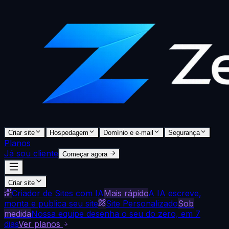
Criar site
Hospedagem
Domínio e e-mail
Segurança
Planos
Já sou cliente
Começar agora
Criar site
Criador de Sites com IA
Mais rápido
A IA escreve,
monta e publica seu site
Site Personalizado
Sob
medida
Nossa equipe desenha o seu do zero, em 7
dias
Ver planos