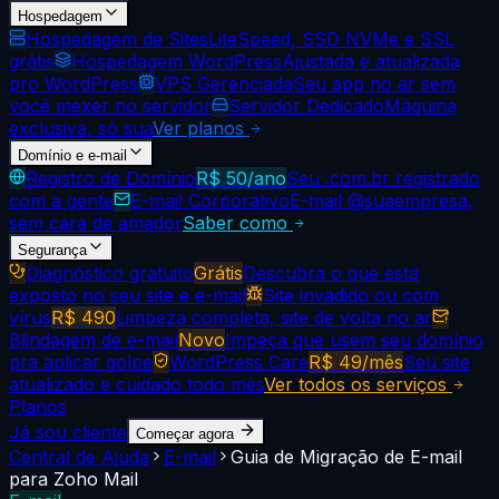
Hospedagem
Hospedagem de Sites
LiteSpeed, SSD NVMe e SSL
grátis
Hospedagem WordPress
Ajustada e atualizada
pro WordPress
VPS Gerenciada
Seu app no ar sem
você mexer no servidor
Servidor Dedicado
Máquina
exclusiva, só sua
Ver planos
Domínio e e-mail
Registro de Domínio
R$ 50/ano
Seu .com.br registrado
com a gente
E-mail Corporativo
E-mail @suaempresa,
sem cara de amador
Saber como
Segurança
Diagnóstico gratuito
Grátis
Descubra o que está
exposto no seu site e e-mail
Site invadido ou com
vírus
R$ 490
Limpeza completa, site de volta no ar
Blindagem de e-mail
Novo
Impeça que usem seu domínio
pra aplicar golpe
WordPress Care
R$ 49/mês
Seu site
atualizado e cuidado todo mês
Ver todos os serviços
Planos
Já sou cliente
Começar agora
Central de Ajuda
E-mail
Guia de Migração de E-mail
para Zoho Mail