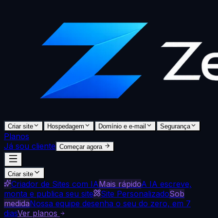
Criar site
Hospedagem
Domínio e e-mail
Segurança
Planos
Já sou cliente
Começar agora
Criar site
Criador de Sites com IA
Mais rápido
A IA escreve,
monta e publica seu site
Site Personalizado
Sob
medida
Nossa equipe desenha o seu do zero, em 7
dias
Ver planos