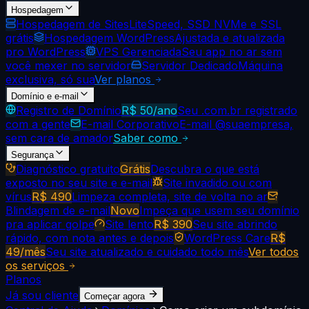
Hospedagem
Hospedagem de Sites
LiteSpeed, SSD NVMe e SSL
grátis
Hospedagem WordPress
Ajustada e atualizada
pro WordPress
VPS Gerenciada
Seu app no ar sem
você mexer no servidor
Servidor Dedicado
Máquina
exclusiva, só sua
Ver planos
Domínio e e-mail
Registro de Domínio
R$ 50/ano
Seu .com.br registrado
com a gente
E-mail Corporativo
E-mail @suaempresa,
sem cara de amador
Saber como
Segurança
Diagnóstico gratuito
Grátis
Descubra o que está
exposto no seu site e e-mail
Site invadido ou com
vírus
R$ 490
Limpeza completa, site de volta no ar
Blindagem de e-mail
Novo
Impeça que usem seu domínio
pra aplicar golpe
Site lento
R$ 390
Seu site abrindo
rápido, com nota antes e depois
WordPress Care
R$
49/mês
Seu site atualizado e cuidado todo mês
Ver todos
os serviços
Planos
Já sou cliente
Começar agora