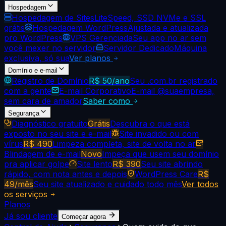
Hospedagem
Hospedagem de Sites
LiteSpeed, SSD NVMe e SSL
grátis
Hospedagem WordPress
Ajustada e atualizada
pro WordPress
VPS Gerenciada
Seu app no ar sem
você mexer no servidor
Servidor Dedicado
Máquina
exclusiva, só sua
Ver planos
Domínio e e-mail
Registro de Domínio
R$ 50/ano
Seu .com.br registrado
com a gente
E-mail Corporativo
E-mail @suaempresa,
sem cara de amador
Saber como
Segurança
Diagnóstico gratuito
Grátis
Descubra o que está
exposto no seu site e e-mail
Site invadido ou com
vírus
R$ 490
Limpeza completa, site de volta no ar
Blindagem de e-mail
Novo
Impeça que usem seu domínio
pra aplicar golpe
Site lento
R$ 390
Seu site abrindo
rápido, com nota antes e depois
WordPress Care
R$
49/mês
Seu site atualizado e cuidado todo mês
Ver todos
os serviços
Planos
Já sou cliente
Começar agora