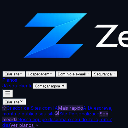
Criar site
Hospedagem
Domínio e e-mail
Segurança
Planos
Já sou cliente
Começar agora
Criar site
Criador de Sites com IA
Mais rápido
A IA escreve,
monta e publica seu site
Site Personalizado
Sob
medida
Nossa equipe desenha o seu do zero, em 7
dias
Ver planos