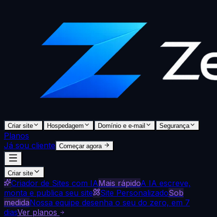
Criar site
Hospedagem
Domínio e e-mail
Segurança
Planos
Já sou cliente
Começar agora
Criar site
Criador de Sites com IA
Mais rápido
A IA escreve,
monta e publica seu site
Site Personalizado
Sob
medida
Nossa equipe desenha o seu do zero, em 7
dias
Ver planos