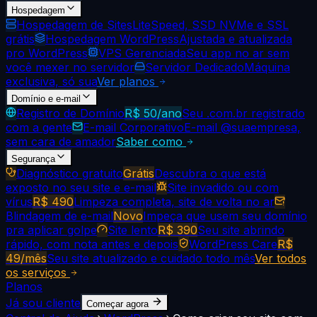
Hospedagem
Hospedagem de Sites
LiteSpeed, SSD NVMe e SSL
grátis
Hospedagem WordPress
Ajustada e atualizada
pro WordPress
VPS Gerenciada
Seu app no ar sem
você mexer no servidor
Servidor Dedicado
Máquina
exclusiva, só sua
Ver planos
Domínio e e-mail
Registro de Domínio
R$ 50/ano
Seu .com.br registrado
com a gente
E-mail Corporativo
E-mail @suaempresa,
sem cara de amador
Saber como
Segurança
Diagnóstico gratuito
Grátis
Descubra o que está
exposto no seu site e e-mail
Site invadido ou com
vírus
R$ 490
Limpeza completa, site de volta no ar
Blindagem de e-mail
Novo
Impeça que usem seu domínio
pra aplicar golpe
Site lento
R$ 390
Seu site abrindo
rápido, com nota antes e depois
WordPress Care
R$
49/mês
Seu site atualizado e cuidado todo mês
Ver todos
os serviços
Planos
Já sou cliente
Começar agora