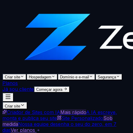
Criar site
Hospedagem
Domínio e e-mail
Segurança
Planos
Já sou cliente
Começar agora
Criar site
Criador de Sites com IA
Mais rápido
A IA escreve,
monta e publica seu site
Site Personalizado
Sob
medida
Nossa equipe desenha o seu do zero, em 7
dias
Ver planos