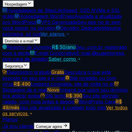
Hospedagem
Hospedagem de Sites
LiteSpeed, SSD NVMe e SSL
grátis
Hospedagem WordPress
Ajustada e atualizada
pro WordPress
VPS Gerenciada
Seu app no ar sem
você mexer no servidor
Servidor Dedicado
Máquina
exclusiva, só sua
Ver planos
Domínio e e-mail
Registro de Domínio
R$ 50/ano
Seu .com.br registrado
com a gente
E-mail Corporativo
E-mail @suaempresa,
sem cara de amador
Saber como
Segurança
Diagnóstico gratuito
Grátis
Descubra o que está
exposto no seu site e e-mail
Site invadido ou com
vírus
R$ 490
Limpeza completa, site de volta no ar
Blindagem de e-mail
Novo
Impeça que usem seu domínio
pra aplicar golpe
Site lento
R$ 390
Seu site abrindo
rápido, com nota antes e depois
WordPress Care
R$
49/mês
Seu site atualizado e cuidado todo mês
Ver todos
os serviços
Planos
Já sou cliente
Começar agora