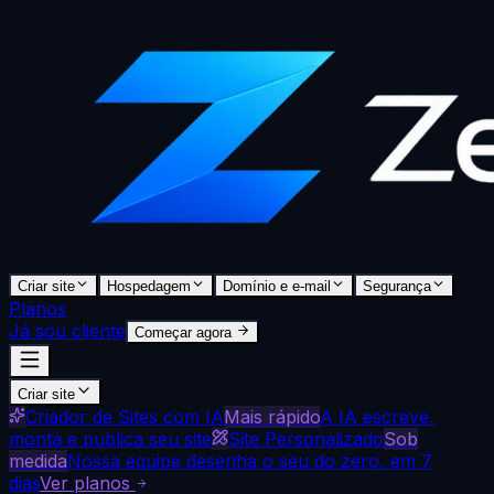
Criar site
Hospedagem
Domínio e e-mail
Segurança
Planos
Já sou cliente
Começar agora
Criar site
Criador de Sites com IA
Mais rápido
A IA escreve,
monta e publica seu site
Site Personalizado
Sob
medida
Nossa equipe desenha o seu do zero, em 7
dias
Ver planos