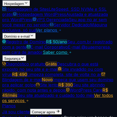
Hospedagem
Hospedagem de Sites
LiteSpeed, SSD NVMe e SSL
grátis
Hospedagem WordPress
Ajustada e atualizada
pro WordPress
VPS Gerenciada
Seu app no ar sem
você mexer no servidor
Servidor Dedicado
Máquina
exclusiva, só sua
Ver planos
Domínio e e-mail
Registro de Domínio
R$ 50/ano
Seu .com.br registrado
com a gente
E-mail Corporativo
E-mail @suaempresa,
sem cara de amador
Saber como
Segurança
Diagnóstico gratuito
Grátis
Descubra o que está
exposto no seu site e e-mail
Site invadido ou com
vírus
R$ 490
Limpeza completa, site de volta no ar
Blindagem de e-mail
Novo
Impeça que usem seu domínio
pra aplicar golpe
Site lento
R$ 390
Seu site abrindo
rápido, com nota antes e depois
WordPress Care
R$
49/mês
Seu site atualizado e cuidado todo mês
Ver todos
os serviços
Planos
Já sou cliente
Começar agora