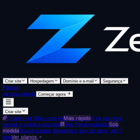
Criar site
Hospedagem
Domínio e e-mail
Segurança
Planos
Já sou cliente
Começar agora
Criar site
Criador de Sites com IA
Mais rápido
A IA escreve,
monta e publica seu site
Site Personalizado
Sob
medida
Nossa equipe desenha o seu do zero, em 7
dias
Ver planos